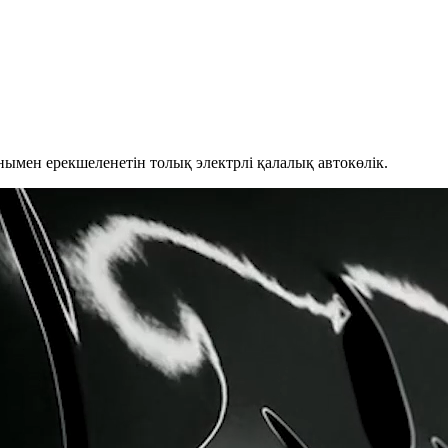
мен ерекшеленетін толық электрлі қалалық автокөлік.