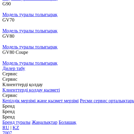
G90
Модель туралы толығырақ
GV70
Модель туралы толығырақ
GV80
Модель туралы толығырақ
GV80 Coupe
Модель туралы толығырақ
Дилер табу
Сервис
Сервис
Клиенттерді қолдау
Клиенттерді қолдау қызметі
Сервис
Кепілдік мерзімі және қызмет мерзімі
Ресми сервис орталықтар
Бренд
Бренд
Бренд
Бренд туралы
Жаңалықтар
Болашақ
RU
|
KZ
7007