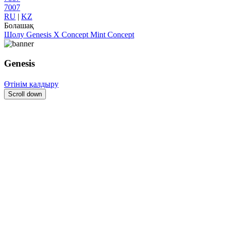
7007
RU
|
KZ
Болашақ
Шолу
Genesis X Concept
Mint Concept
Genesis
Өтінім қалдыру
Scroll down