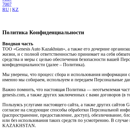
7007
RU
|
KZ
Политика Конфиденциальности
Вводная часть
ТОО «Genesis Auto Kazakhstan», а также его дочерние организ
жизни, и с полной ответственностью принимает на себя обяз
средства и меры с целью обеспечения безопасности вашей Пер
конфиденциальности (далее – Политика).
Мы уверены, что процесс сбора и использования информации о
именно мы собираем, используем и передаем Персональные да
Важно помнить, что настоящая Политика — неотъемлемая часть
genesis.com, а также других заключенных с вами договоров (в 
Пользуясь услугами настоящего сайта, а также других сайтов Ge
согласие на следующие способы обработки Персональной информ
(распространение, предоставление, доступ), обезличивание, б
или без использования таких средств по усмотрению. В случ
KAZAKHSTAN.