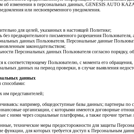
ем об изменении в персональных данных, GENESIS AUTO KAZA
уведомления или несвоевременного уведомления.
ельно для целей, указанных в настоящей Политике;
 без предварительного письменного разрешения Пользователя, а
нальных данных Пользователя. Персональные данные Пользова
тановленным законодательством;
ости Персональных данных Пользователя согласно порядку, об
 к соответствующему Пользователю, с момента его обращения, 
ональных данных на период проверки, в случае выявления недо
ональных данных
 способами:
х им представителей;
раничиваясь: например, общедоступные базы данных; партнеры по
финансовые организации, с которыми имеются договорные отноше
ые с ними через социальные платформы, а также прочие третьи 
онные, технические меры предосторожности для защиты Персон
ункции, для которых требуется доступ к Персональным данны