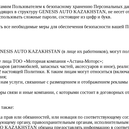
ия самим Пользователем к безопасному хранению Персональных д
ходящих в структуру GENESIS AUTO KAZAKHSTAN, не несет отве
пользовать сложные пароли, состоящие из цифр и букв.
ь все необходимые меры для обеспечения безопасности вашей П
GENESIS AUTO KAZAKHSTAN (в лице их работников), могут пол
е лица ТОО «Моторная компания «Астана-Моторс»;
оваров (автомобилей, запасных частей, аксессуаров и иное),
2 настоящей Политики. К таким лицам могут относиться (включая
ия;
нам услуги, связанные с размещением и отображением рекламы н
раторы связи и иные компании, с которыми состоит в догово
 также:
ка прав или обязанностей, или новация по соответствующему со
рующему органу, правоохранительным органам, исполнительным
TO KAZAKHSTAN обязана предоставлять информацию в соответс