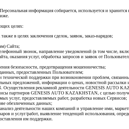
ая Персональная информация собирается, используется и хранитс
ниже.
ющих целях:
акже в целях заключения сделок, заявок, заказ-нарядов;
ам) Сайта;
елефонный звонок, направление уведомлений (в том числе, вклю
айта, оказания услуг, обработка запросов и заявок от Пользова
чения безопасности, предотвращения мошенничества;
данных, предоставленных Пользователем;
 технической поддержки при возникновении проблем, связанны
иальных предложений, информации о ценах, новостной рассы
Осуществления рекламной деятельности GENESIS AUTO KAZAK
ервисы партнеров GENESIS AUTO KAZAKHSTAN, с целью получен
мых услуг, предоставляемых работ, разработка новых Сервисов;
ове обезличенных данных;
 анализ деятельности наших компаний и управление ими, маркети
аров и услуг/работ, выявление тенденций использования, опре
доставления им поддержки.