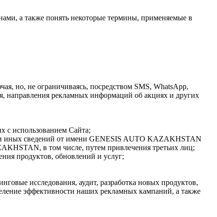
я нами, а также понять некоторые термины, применяемые в
чая, но, не ограничиваясь, посредством SMS, WhatsApp,
теля, направления рекламных информаций об акциях и других
х с использованием Сайта;
лки и иных сведений от имени GENESIS AUTO KAZAKHSTAN
HSTAN, в том числе, путем привлечения третьих лиц;
ия продуктов, обновлений и услуг;
нговые исследования, аудит, разработка новых продуктов,
деление эффективности наших рекламных кампаний, а также