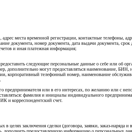
, адрес места временной регистрации, контактные телефоны, ад
ние документа, номер документа, дата выдачи документа, срок 
счетов и иная платежная информация;
предоставить следующие персональные данные о себе или об орга
мер, дополнительно могут предоставляться наименование, БИН, н
ации, корпоративный телефонный номер, наименование обслужив
.
ого предпринимателя или в его интересах, по желанию или с не
оставляться: фамилия и инициалы индивидуального предпринима
БИК и корреспондентский счет.
в целях заключения сделки (договора, заявки, заказ-наряда и в
ить, дополнить предоставленную информацию о персональных да