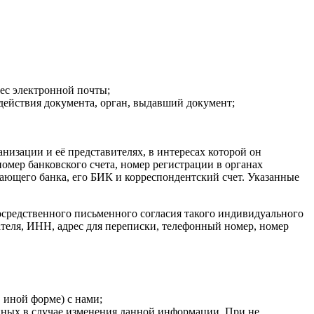
рес электронной почты;
действия документа, орган, выдавший документ;
низации и её представителях, в интересах которой он
омер банковского счета, номер регистрации в органах
ающего банка, его БИК и корреспондентский счет. Указанные
посредственного письменного согласия такого индивидуального
теля, ИНН, адрес для переписки, телефонный номер, номер
 иной форме) с нами;
нных в случае изменения данной информации. При не