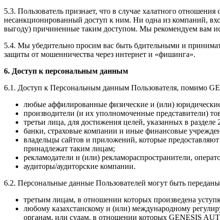
5.3. Пользователь признает, что в случае халатного отношен
несанкционированный доступ к ним. Ни одна из компаний, в
выгоду) причиненные таким доступом. Мы рекомендуем вам ис
5.4. Мы убедительно просим вас быть бдительными и принимат
защиты от мошенничества через интернет и «фишинга».
6. Доступ к персональным данным
6.1. Доступ к Персональным данным Пользователя, помимо 
любые аффилированные физические и (или) юридически
производители (и их уполномоченные представители) т
третьи лица, для достижения целей, указанных в разделе 
банки, страховые компании и иные финансовые учрежден
владельцы сайтов и приложений, которые предоставляют 
принадлежат таким лицам;
рекламодатели и (или) рекламораспространители, опе
аудиторы/аудиторские компании.
6.2. Персональные данные Пользователей могут быть переданы
третьим лицам, в отношении которых произведена уступ
любому казахстанскому и (или) международному регули
органам, или судам, в отношении которых GENESIS AU