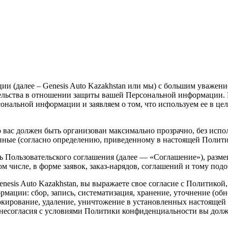
ации (далее – Genesis Auto Kazakhstan или мы) с большим уваже
ательства в отношении защиты вашей Персональной информации.
сональной информации и заявляем о том, что используем ее в ц
 вас должен быть организован максимально прозрачно, без испо
нные (согласно определению, приведенному в настоящей Полити
 Пользовательского соглашения (далее — «Соглашение»), разме
том числе, в форме заявок, заказ-нарядов, соглашений и тому под
nesis Auto Kazakhstan, вы выражаете свое согласие с Политикой,
ации: сбор, запись, систематизация, хранение, уточнение (обно
локирование, удаление, уничтожение в установленных настоящей
ае несогласия с условиями Политики конфиденциальности вы д