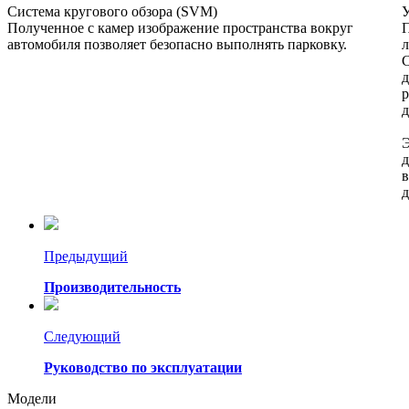
Система кругового обзора (SVM)
Полученное с камер изображение пространства вокруг
П
автомобиля позволяет безопасно выполнять парковку.
С
д
р
д
Э
д
в
д
Предыдущий
Производительность
Следующий
Руководство по эксплуатации
Модели