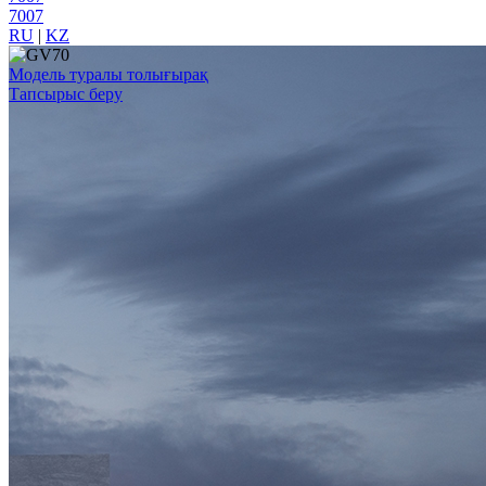
7007
RU
|
KZ
Модель туралы толығырақ
Тапсырыс беру