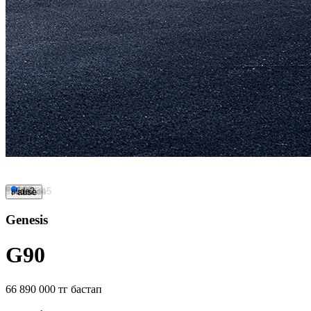
slide1
slide2
slide3
slide4
slide5
Pause
Genesis
G90
66 890 000 тг бастап