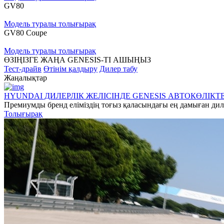
GV80
Модель туралы толығырақ
GV80 Coupe
Модель туралы толығырақ
ӨЗІҢІЗГЕ ЖАҢА GENESIS-ТІ АШЫҢЫЗ
Тест-драйв
Өтінім қалдыру
Дилер табу
Жаңалықтар
HYUNDAI ДИЛЕРЛІК ЖЕЛІСІНДЕ GENESIS АВТОКӨЛІК
Премиумды бренд еліміздің тоғыз қаласындағы ең дамыған диле
Толығырақ