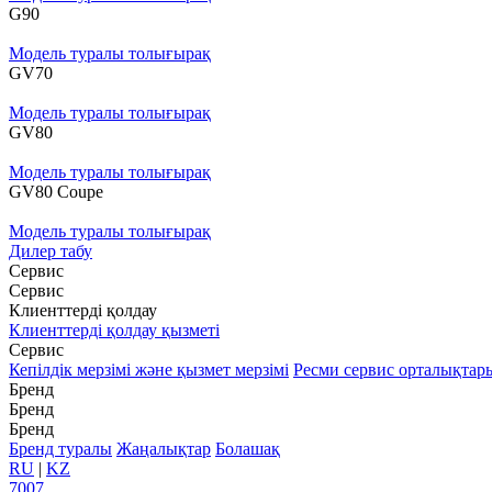
G90
Модель туралы толығырақ
GV70
Модель туралы толығырақ
GV80
Модель туралы толығырақ
GV80 Coupe
Модель туралы толығырақ
Дилер табу
Сервис
Сервис
Клиенттерді қолдау
Клиенттерді қолдау қызметі
Сервис
Кепілдік мерзімі және қызмет мерзімі
Ресми сервис орталықтар
Бренд
Бренд
Бренд
Бренд туралы
Жаңалықтар
Болашақ
RU
|
KZ
7007