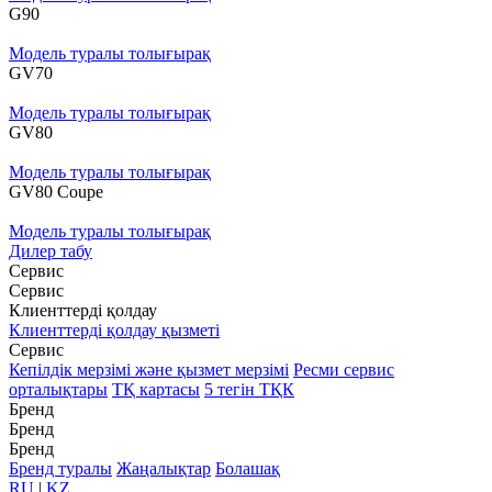
G90
Модель туралы толығырақ
GV70
Модель туралы толығырақ
GV80
Модель туралы толығырақ
GV80 Coupe
Модель туралы толығырақ
Дилер табу
Сервис
Сервис
Клиенттерді қолдау
Клиенттерді қолдау қызметі
Сервис
Кепілдік мерзімі және қызмет мерзімі
Ресми сервис
орталықтары
ТҚ картасы
5 тегін ТҚК
Бренд
Бренд
Бренд
Бренд туралы
Жаңалықтар
Болашақ
RU
|
KZ