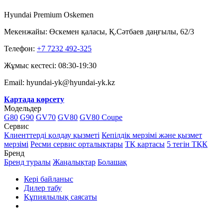
Hyundai Premium Oskemen
Мекенжайы: Өскемен қаласы, Қ.Сәтбаев даңғылы, 62/3
Телефон:
+7 7232 492-325
Жұмыс кестесі: 08:30-19:30
Email: hyundai-yk@hyundai-yk.kz
Картада көрсету
Модельдер
G80
G90
GV70
GV80
GV80 Coupe
Сервис
Клиенттерді қолдау қызметі
Кепілдік мерзімі және қызмет
мерзімі
Ресми сервис орталықтары
ТҚ картасы
5 тегін ТҚК
Бренд
Бренд туралы
Жаңалықтар
Болашақ
Кері байланыс
Дилер табу
Құпиялылық саясаты